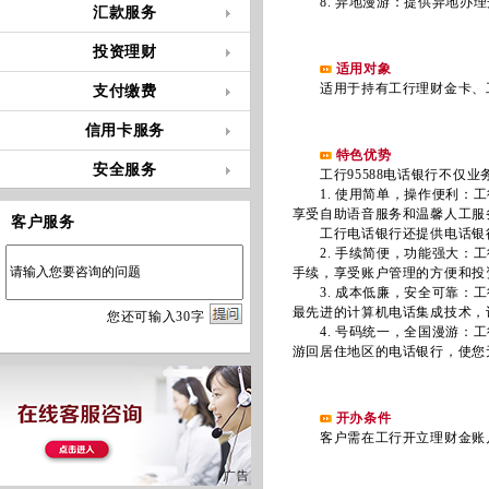
8. 异地漫游：提供异地办理
汇款服务
投资理财
适用对象
适用于持有工行理财金卡、工
支付缴费
信用卡服务
特色优势
安全服务
工行95588电话银行不仅业
1. 使用简单，操作便利：工
享受自助语音服务和温馨人工服
客户服务
工行电话银行还提供电话银行快
2. 手续简便，功能强大：工
手续，享受账户管理的方便和投
3. 成本低廉，安全可靠：工
最先进的计算机电话集成技术，
您
还
可输入
30
字
4. 号码统一，全国漫游：工行
游回居住地区的电话银行，使您
开办条件
客户需在工行开立理财金账户