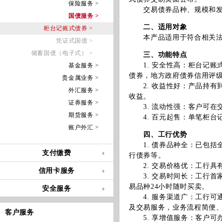
保险服务 >
交易债券品种、规模和发行
国债服务 >
二、适用对象
柜台记账式债券 >
本产品适用于符合相关法律
凭证式国债 >
储蓄国债（电子式） >
三、功能特点
1. 安全性高：柜台记账
基金服务 >
债券，地方政府债券信用评级
贵金属业务 >
2. 收益性好：产品持有
外汇服务 >
收益。
证券服务 >
3. 流动性强：客户可在
期货服务 >
4. 百元起售：单笔柜台记
账户外汇 >
四、工行优势
1. 债券品种全：已包括
支付缴费
行债券等。
2. 交易价格优：工行具
信用卡服务
3. 交易时间长：工行首家
易品种24小时随时买卖。
安全服务
4. 服务渠道广：工行可
及交易服务，业务流程简便
客户服务
5. 享增值服务：客户可