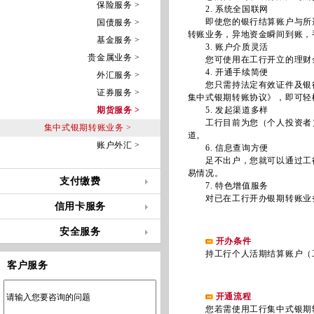
保险服务 >
2. 系统全国联网
即使您的银行结算账户与所选
国债服务 >
转账业务，异地资金瞬间到账，
基金服务 >
3. 账户介质灵活
贵金属业务 >
您可使用在工行开立的理财金
4. 开通手续简便
外汇服务 >
您只需持法定有效证件及银行
证券服务 >
集中式银期转账协议》，即可轻
期货服务 >
5. 发起渠道多样
工行目前为您（个人投资者）
集中式银期转账业务 >
道。
账户外汇 >
6. 信息查询方便
足不出户，您就可以通过工行
易情况。
支付缴费
7. 特色增值服务
对已在工行开办银期转账业务
信用卡服务
安全服务
开办条件
持工行个人活期结算账户（工
客户服务
开通流程
您若需使用工行集中式银期转