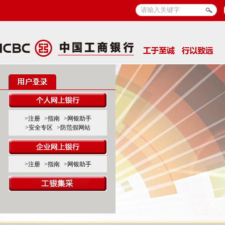
>注册
>指南
>网银助手
>安全专区
>防范假网站
>注册
>指南
>网银助手