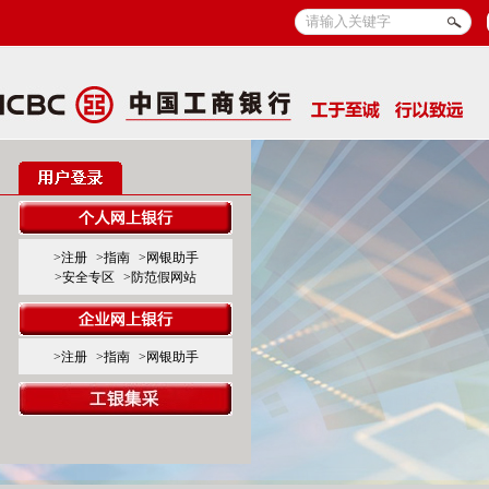
>注册
>指南
>网银助手
>安全专区
>防范假网站
>注册
>指南
>网银助手