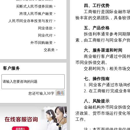
四、工行优势
买断式人民币债券回购 >
工商银行是国际金融市场具
跨境人民币账户融资 >
验丰富的交易团队，具备较
人民币同业存单投资与发行 >
五、产品价格
同业借款 >
拆借利率通常参考同期限伦敦
同业代付 >
素，由工商银行与同业客户
外币回购融资 >
交易类 >
六、服务渠道和时间
商业银行客户通过中国外汇交易
币同业拆借交易。
客户服务
交易时间为：相关市场交
七、操作指南
1. 同业客户通过市场询
2. 在工商银行完成业务
您
还
可输入
30
字
八、风险提示
金融机构外币同业拆借交易
济政策、货币市场运行变化
工作。
注：本页面提供信息仅供参