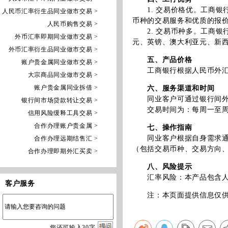
1. 交易价格优。工商银
人民币汇率衍生品同业做市交易 >
币种的交易服务和优质的报
人民币购售交易 >
2. 交易币种多。工商银
外币汇率即期同业做市交易 >
元、英镑、澳大利亚元、新
外币汇率衍生品同业做市交易 >
五、产品价格
账户贵金属同业做市交易 >
工商银行根据人民币外汇市
大宗商品同业做市交易 >
账户贵金属同业拆借 >
六、服务渠道和时间
同业客户可通过银行间外汇
银行间市场贷款转让交易 >
交易时间为：每周一至周五9:
信用风险缓释工具交易 >
合作办理账户贵金属 >
七、操作指南
同业客户根据自身需求通过
合作办理远期结售汇 >
（包括交易币种、交易方向
合作办理即期外汇买卖 >
八、风险提示
汇率风险：本产品包含人民
客户服务
注：本页面提供信息仅供参
您
还
可输入
30
字