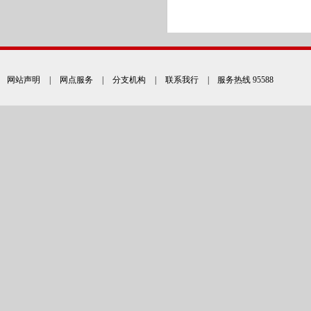
网站声明
|
网点服务
|
分支机构
|
联系我行
| 服务热线 95588