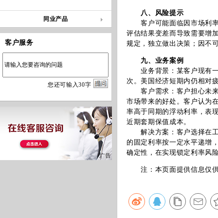
八、风险提示
同业产品
客户可能面临因市场利率变
评估结果变差而导致需要增
客户服务
规定，独立做出决策；因不
九、业务案例
业务背景：某客户现有一笔3
次。美国经济短期内仍相对
您
还
可输入
30
字
客户需求：客户担心未来中
市场带来的好处。客户认为
率高于同期的浮动利率，表
近期套期保值成本。
解决方案：客户选择在工行
的固定利率按一定水平递增
确定性，在实现锁定利率风
注：本页面提供信息仅供参