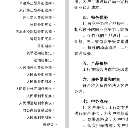
用。客户可通过该产品一定
单边终止型外汇远期 >
企业购汇成本。
累计终止型外汇远期 >
外汇交叉货币掉期 >
四、特色优势
1. 有竞争力的产品报价
掉期外汇买卖 >
制和较强的同业竞争力，能
无本金交割型外汇远期 >
2. 个性化的产品设计：
远期外汇买卖 >
金额、累计收益水平等要素
外汇期权 >
3. 持续的动态管理：工
双币远期结售汇 >
管理服务。
远期结售汇 >
五、产品价格
人民币外汇货币掉期 >
工行在综合考虑市场因素后
人民币外汇掉期 >
六、服务渠道和时间
人民币外汇期权 >
符合准入条件的法人客户可
人民币对外汇期权组合 >
办理。
人民币利率互换 >
七、申办流程
人民币远期利率协议 >
1. 客户评估：工行对客
对公商品交易业务 >
进行综合评估，为客户推荐
人民币利率期权 >
2. 签署总协议：客户申
融资类 >
3. 落实担保措施：客户