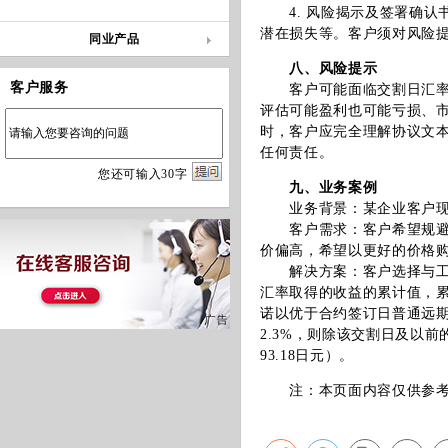
4. 风险揭示及签署确认
潜在损失等。客户须对风险
同业产品
八、风险提示
客户服务
客户可能面临交割日汇率或
评估可能盈利也可能亏损、
时，客户应完全理解协议文
任何责任。
您
还
可输入
30
字
九、业务案例
业务背景：某企业客户现有
客户需求：客户希望规避日
价偏高，希望以更好的价格
解决方案：客户选择与工行
汇率取得的收益的累计值，累
诺以优于合约签订日普通远
2.3%，则除该交割日及以
93.18日元）。
注：本页面内容仅供参考，