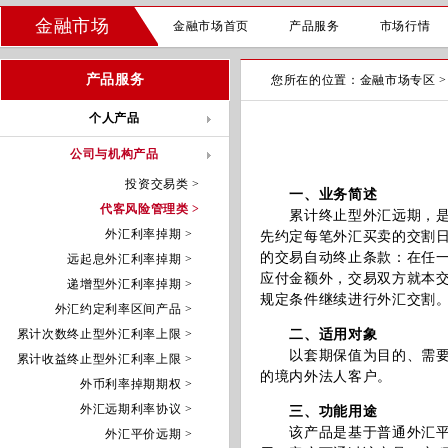
金融市场
金融市场首页
产品服务
市场行情
产品服务
您所在的位置：
金融市场专区
个人产品
公司与机构产品
投资交易类 >
一、业务简述
代客风险管理类 >
累计终止型外汇远期，是指
外汇利率掉期 >
先约定每笔外汇买卖的交割
的交易自动终止条款：在任
远起息外汇利率掉期 >
应付金额外，交易双方就本
递增型外汇利率掉期 >
规定条件继续进行外汇交割
外汇约定利率区间产品 >
累计次数终止型外汇利率上限 >
二、适用对象
以套期保值为目的、需要规
累计收益终止型外汇利率上限 >
的境内外法人客户。
外币利率掉期期权 >
外汇远期利率协议 >
三、功能用途
该产品是基于普通外汇平价
外汇平价远期 >