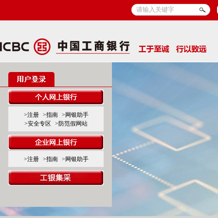
>注册
>指南
>网银助手
>安全专区
>防范假网站
>注册
>指南
>网银助手