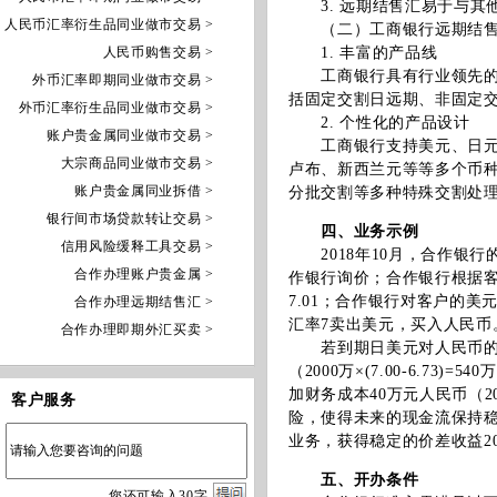
3. 远期结售汇易于与其
人民币汇率衍生品同业做市交易 >
（二）工商银行远期结售
人民币购售交易 >
1. 丰富的产品线
工商银行具有行业领先的产
外币汇率即期同业做市交易 >
括固定交割日远期、非固定
外币汇率衍生品同业做市交易 >
2. 个性化的产品设计
账户贵金属同业做市交易 >
工商银行支持美元、日元、
大宗商品同业做市交易 >
卢布、新西兰元等等多个币
账户贵金属同业拆借 >
分批交割等多种特殊交割处
银行间市场贷款转让交易 >
四、业务示例
信用风险缓释工具交易 >
2018年10月，合作银行
合作办理账户贵金属 >
作银行询价；合作银行根据
7.01；合作银行对客户的美
合作办理远期结售汇 >
汇率7卖出美元，买入人民币
合作办理即期外汇买卖 >
若到期日美元对人民币的即期
（2000万×(7.00-6.7
加财务成本40万元人民币（2
客户服务
险，使得未来的现金流保持
业务，获得稳定的价差收益20万元人
五、开办条件
您
还
可输入
30
字