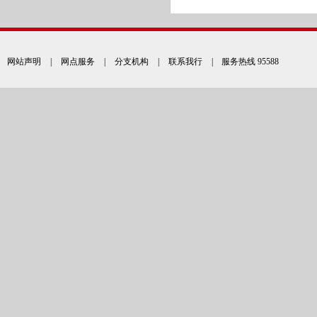
网站声明
|
网点服务
|
分支机构
|
联系我行
| 服务热线 95588