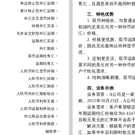
单边终止型外汇远期 >
售汇，且愿意承担不能同时
累计终止型外汇远期 >
三、特色优势
外汇交叉货币掉期 >
1. 双币种报价。与普通
掉期外汇买卖 >
初须约定美元与另一种外币
汇）价格。
无本金交割型外汇远期 >
2. 价格更优惠。双币远
远期外汇买卖 >
价，因此无论最终以何种货
外汇期权 >
优。
双币远期结售汇 >
3. 定制更灵活。双币远
远期结售汇 >
置不同的美元对另一种外币
人民币外汇货币掉期 >
户个性化需求。
4. 结构清晰易懂。双币
人民币外汇掉期 >
人民币外汇期权 >
四、业务示例
人民币对外汇期权组合 >
业务背景：A公司是一家进
账。2015年10月23日，A
人民币利率互换 >
业务需求：客户希望锁定美元
人民币远期利率协议 >
年期远期结汇价格仅为6.42
对公商品交易业务 >
后欧元美元的汇率将不会高于1.
人民币利率期权 >
解决方案：根据客户的需求和
融资类 >
汇，如果半年后到期时欧元美元