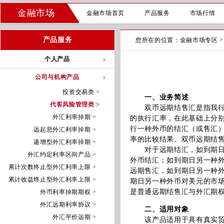
金融市场
金融市场首页
产品服务
市场行情
产品服务
您所在的位置：
金融市场专区
个人产品
公司与机构产品
投资交易类 >
一、业务简述
代客风险管理类 >
双币远期结售汇是指我行与
外汇利率掉期 >
的执行汇率，在此基础上分
行一种外币的结汇（或售汇
远起息外汇利率掉期 >
率的比较结果。双币远期结
递增型外汇利率掉期 >
对于远期结汇，如到期日另
外汇约定利率区间产品 >
外币结汇；如到期日另一种
累计次数终止型外汇利率上限 >
远期售汇，如到期日另一种
累计收益终止型外汇利率上限 >
期日另一种外币对美元的市
是普通远期结售汇与外汇期
外币利率掉期期权 >
外汇远期利率协议 >
二、适用对象
外汇平价远期 >
该产品适用于具有真实贸易