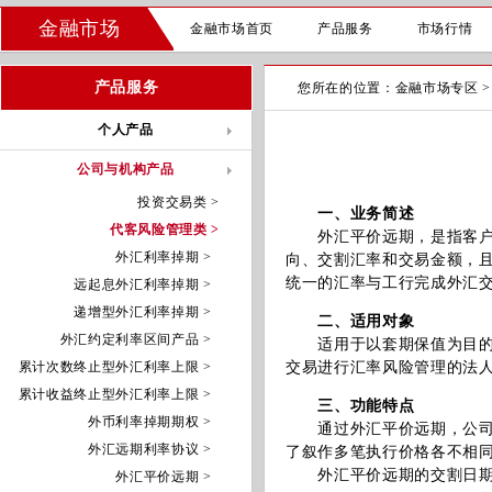
金融市场
金融市场首页
产品服务
市场行情
产品服务
您所在的位置：
金融市场专区
个人产品
公司与机构产品
投资交易类 >
一、业务简述
代客风险管理类 >
外汇平价远期，是指客户与
外汇利率掉期 >
向、交割汇率和交易金额，
统一的汇率与工行完成外汇
远起息外汇利率掉期 >
递增型外汇利率掉期 >
二、适用对象
外汇约定利率区间产品 >
适用于以套期保值为目的、
累计次数终止型外汇利率上限 >
交易进行汇率风险管理的法
累计收益终止型外汇利率上限 >
三、功能特点
外币利率掉期期权 >
通过外汇平价远期，公司可
外汇远期利率协议 >
了叙作多笔执行价格各不相
外汇平价远期的交割日期和
外汇平价远期 >