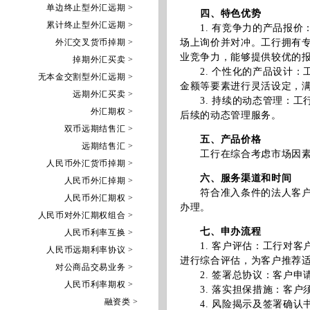
单边终止型外汇远期 >
四、特色优势
累计终止型外汇远期 >
1. 有竞争力的产品报价
外汇交叉货币掉期 >
场上询价并对冲。工行拥有
业竞争力，能够提供较优的
掉期外汇买卖 >
2. 个性化的产品设计：
无本金交割型外汇远期 >
金额等要素进行灵活设定，
远期外汇买卖 >
3. 持续的动态管理：工
外汇期权 >
后续的动态管理服务。
双币远期结售汇 >
五、产品价格
远期结售汇 >
工行在综合考虑市场因素后
人民币外汇货币掉期 >
六、服务渠道和时间
人民币外汇掉期 >
符合准入条件的法人客户可
人民币外汇期权 >
办理。
人民币对外汇期权组合 >
七、申办流程
人民币利率互换 >
1. 客户评估：工行对客
人民币远期利率协议 >
进行综合评估，为客户推荐
对公商品交易业务 >
2. 签署总协议：客户申
人民币利率期权 >
3. 落实担保措施：客户
融资类 >
4. 风险揭示及签署确认