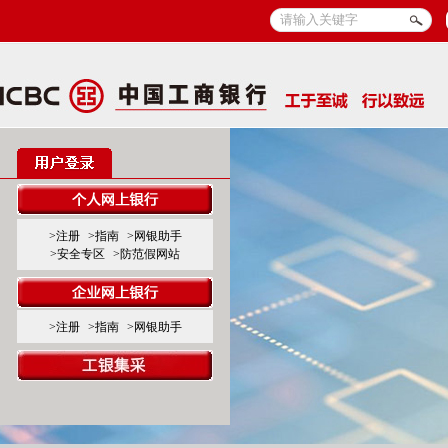
>注册
>指南
>网银助手
>安全专区
>防范假网站
>注册
>指南
>网银助手