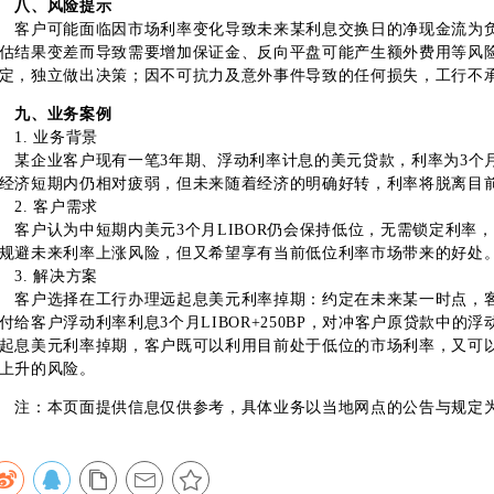
八、风险提示
户可能面临因市场利率变化导致未来某利息交换日的净现金流为负
估结果变差而导致需要增加保证金、反向平盘可能产生额外费用等风
定，独立做出决策；因不可抗力及意外事件导致的任何损失，工行不
九、业务案例
. 业务背景
企业客户现有一笔3年期、浮动利率计息的美元贷款，利率为3个月LIB
经济短期内仍相对疲弱，但未来随着经济的明确好转，利率将脱离目
. 客户需求
户认为中短期内美元3个月LIBOR仍会保持低位，无需锁定利率
规避未来利率上涨风险，但又希望享有当前低位利率市场带来的好处
. 解决方案
户选择在工行办理远起息美元利率掉期：约定在未来某一时点，客
付给客户浮动利率利息3个月LIBOR+250BP，对冲客户原贷款中
起息美元利率掉期，客户既可以利用目前处于低位的市场利率，又可
上升的风险。
：本页面提供信息仅供参考，具体业务以当地网点的公告与规定