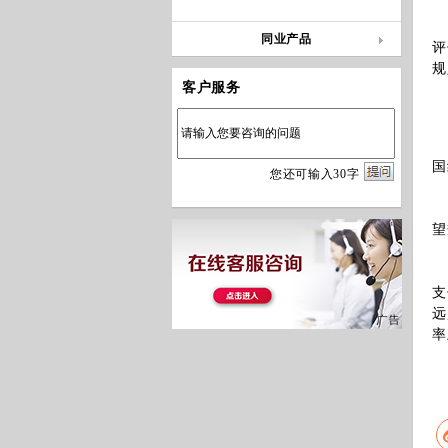
客
同业产品
评
规
客户服务
1
某
国
您
还
可输入
30
字
2
客
望
3
客
支
远
率
注