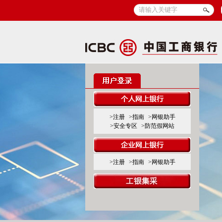
>注册
>指南
>网银助手
>安全专区
>防范假网站
>注册
>指南
>网银助手