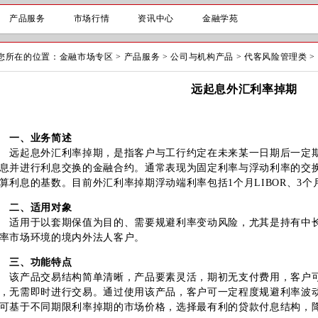
产品服务
市场行情
资讯中心
金融学苑
您所在的位置：
金融市场专区
>
产品服务
>
公司与机构产品
>
代客风险管理类
>
远起息外汇利率掉期
一、业务简述
起息外汇利率掉期，是指客户与工行约定在未来某一日期后一定期
息并进行利息交换的金融合约。通常表现为固定利率与浮动利率的交
算利息的基数。目前外汇利率掉期浮动端利率包括1个月LIBOR、3个月L
二、适用对象
用于以套期保值为目的、需要规避利率变动风险，尤其是持有中长
率市场环境的境内外法人客户。
三、功能特点
产品交易结构简单清晰，产品要素灵活，期初无支付费用，客户可
，无需即时进行交易。通过使用该产品，客户可一定程度规避利率波
可基于不同期限利率掉期的市场价格，选择最有利的贷款付息结构，