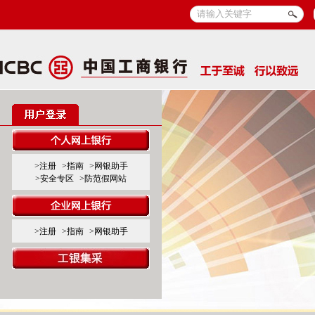
>注册
>指南
>网银助手
>安全专区
>防范假网站
>注册
>指南
>网银助手