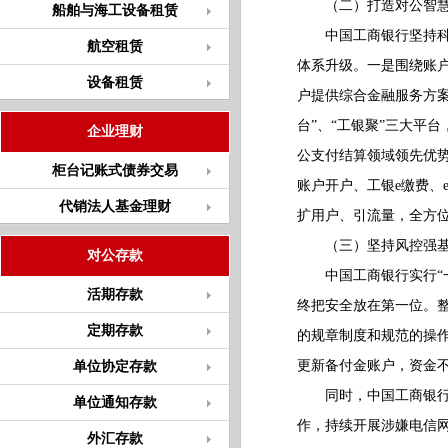
（二）打造对公智慧银
船舶与海工设备租赁
中国工商银行坚持科技
航空租赁
体系升级。一是围绕账
设备租赁
户提供综合金融服务方案
台”、“工银聚”三大平
企业理财
公支付结算领域领先优
柜台记账式债券交易
账户开户、工银e缴费、
代销法人基金理财
扩用户、引流量，全方
（三）坚持风控强基
对公存款
中国工商银行实行“一
活期存款
终把安全放在第一位。
定期存款
的规章制度和规范的操
更新备付金账户，资金
单位协定存款
同时，中国工商银行坚
单位通知存款
作，持续开展涉嫌电信
外汇存款