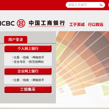
>注册
>指南
>网银助手
>安全专区
>防范假网站
>注册
>指南
>网银助手