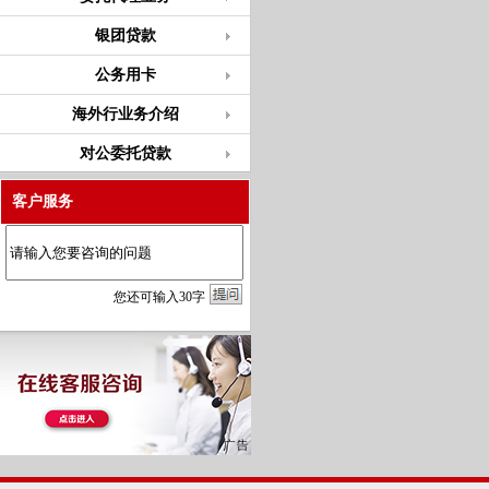
银团贷款
公务用卡
海外行业务介绍
对公委托贷款
客户服务
您
还
可输入
30
字