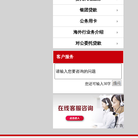
银团贷款
公务用卡
海外行业务介绍
对公委托贷款
客户服务
您
还
可输入
30
字