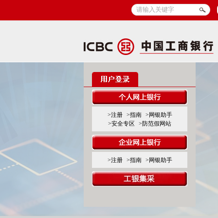
>注册
>指南
>网银助手
>安全专区
>防范假网站
>注册
>指南
>网银助手