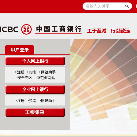
>注册
>指南
>网银助手
>安全专区
>防范假网站
>注册
>指南
>网银助手