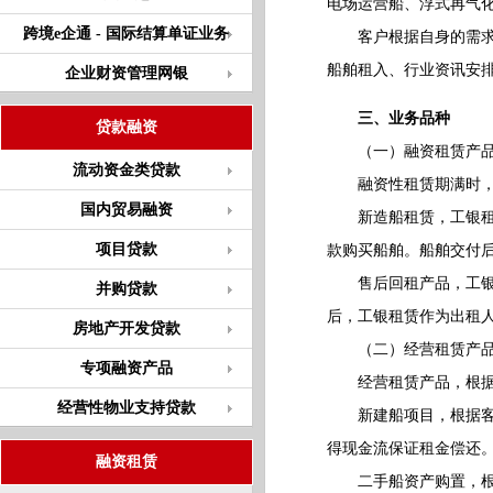
电场运营船、浮式再气
跨境e企通 - 国际结算单证业务
客户根据自身的需求，
船舶租入、行业资讯安
企业财资管理网银
三、业务品种
贷款融资
（一）融资租赁产
流动资金类贷款
融资性租赁期满时，船
国内贸易融资
新造船租赁，工银租赁
项目贷款
款购买船舶。船舶交付
售后回租产品，工银租
并购贷款
后，工银租赁作为出租
房地产开发贷款
（二）经营租赁产
专项融资产品
经营租赁产品，根据客
经营性物业支持贷款
新建船项目，根据客户
得现金流保证租金偿还
融资租赁
二手船资产购置，根据