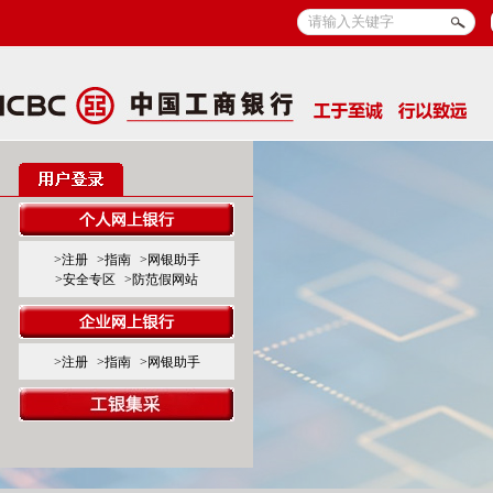
>注册
>指南
>网银助手
>安全专区
>防范假网站
>注册
>指南
>网银助手