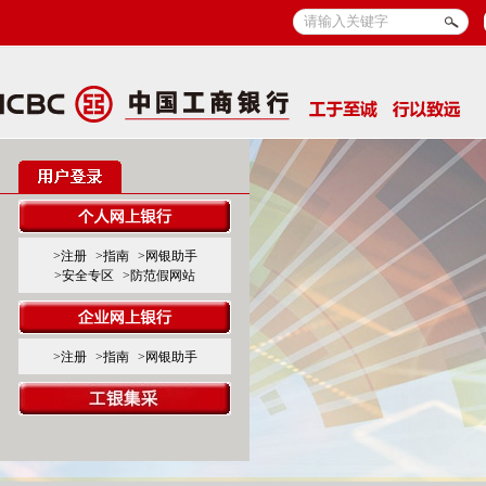
>注册
>指南
>网银助手
>安全专区
>防范假网站
>注册
>指南
>网银助手