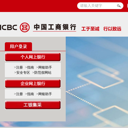
>注册
>指南
>网银助手
>安全专区
>防范假网站
>注册
>指南
>网银助手