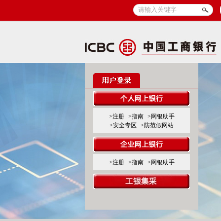
>注册
>指南
>网银助手
>安全专区
>防范假网站
>注册
>指南
>网银助手