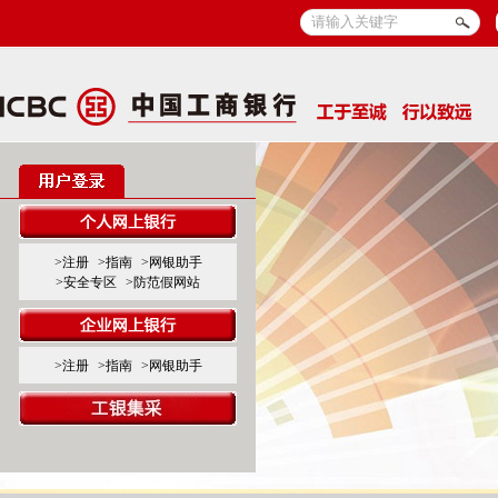
>注册
>指南
>网银助手
>安全专区
>防范假网站
>注册
>指南
>网银助手