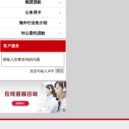
银团贷款
公务用卡
海外行业务介绍
对公委托贷款
客户服务
您
还
可输入
30
字