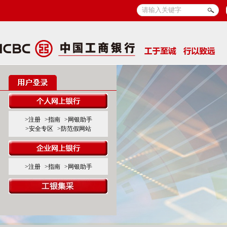
>注册
>指南
>网银助手
>安全专区
>防范假网站
>注册
>指南
>网银助手