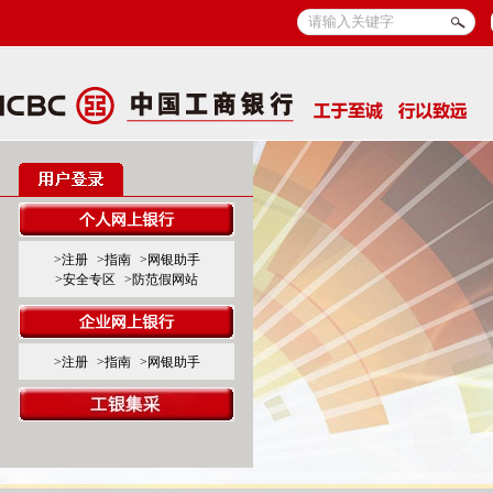
>注册
>指南
>网银助手
>安全专区
>防范假网站
>注册
>指南
>网银助手