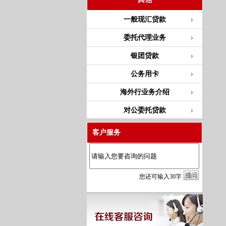
一般现汇贷款
委托代理业务
银团贷款
公务用卡
海外行业务介绍
对公委托贷款
客户服务
您
还
可输入
30
字