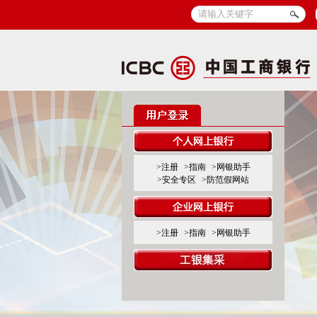
>注册
>指南
>网银助手
>安全专区
>防范假网站
>注册
>指南
>网银助手