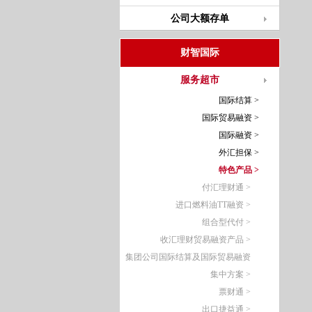
公司大额存单
财智国际
服务超市
国际结算 >
国际贸易融资 >
国际融资 >
外汇担保 >
特色产品 >
付汇理财通 >
进口燃料油TT融资 >
组合型代付 >
收汇理财贸易融资产品 >
集团公司国际结算及国际贸易融资
集中方案 >
票财通 >
出口捷益通 >