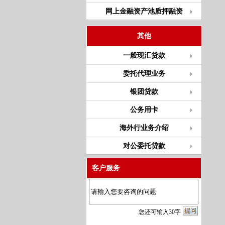
网上金融资产池质押融资
其他
一般现汇贷款
委托代理业务
银团贷款
公务用卡
海外行业务介绍
对公委托贷款
客户服务
您
还
可输入
30
字