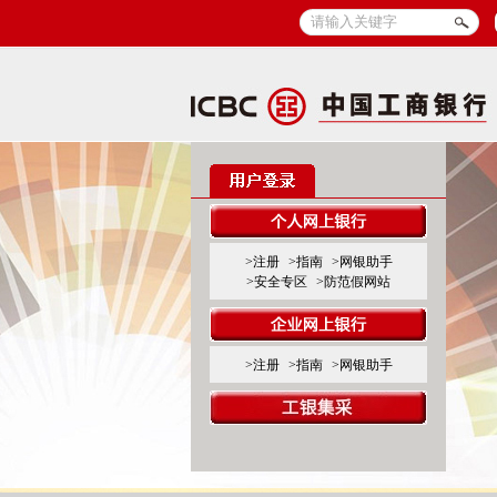
>注册
>指南
>网银助手
>安全专区
>防范假网站
>注册
>指南
>网银助手