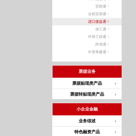
贸财通 >
全程贸易通 >
进口捷益通 >
保汇通 >
环球工程通 >
跨境通 >
外资筹建通 >
票据业务
票据贴现类产品
票据转贴现类产品
小企业金融
业务综述
特色融资产品