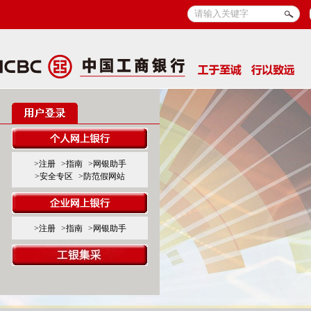
>注册
>指南
>网银助手
>安全专区
>防范假网站
>注册
>指南
>网银助手