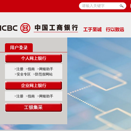
>注册
>指南
>网银助手
>安全专区
>防范假网站
>注册
>指南
>网银助手