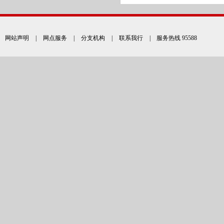
网站声明
|
网点服务
|
分支机构
|
联系我行
| 服务热线 95588