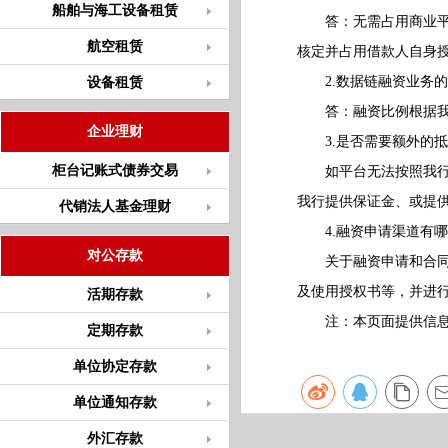
船舶与海工设备租赁
答：无需占用商业平台
航空租赁
核定并占用借款人自身
2.数据链融资业务的
设备租赁
答：融资比例根据我行
企业理财
3.是否需要额外的抵
柜台记账式债券交易
如平台无法按照我行准
我行提供保证金、或提
代销法人基金理财
4.融资申请渠道有哪
对公存款
关于融资申请和合同签
及使用授权书等，并进
活期存款
注：本页面提供信息
定期存款
单位协定存款
单位通知存款
外汇存款