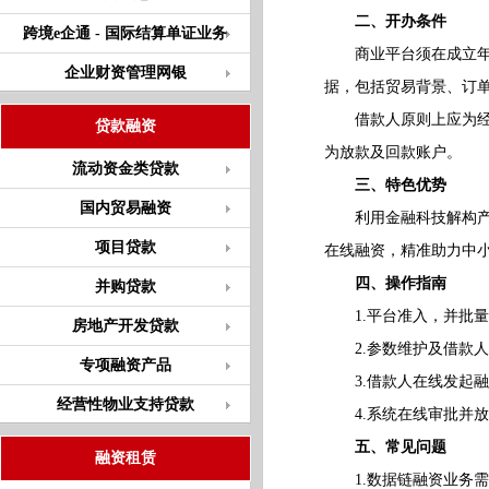
二、开办条件
跨境e企通 - 国际结算单证业务
商业平台须在成立年限
企业财资管理网银
据，包括贸易背景、订
借款人原则上应为经平
贷款融资
为放款及回款账户。
流动资金类贷款
三、特色优势
国内贸易融资
利用金融科技解构产业
项目贷款
在线融资，精准助力中小
四、操作指南
并购贷款
1.平台准入，并批量
房地产开发贷款
2.参数维护及借款人
专项融资产品
3.借款人在线发起融
经营性物业支持贷款
4.系统在线审批并放
五、常见问题
融资租赁
1.数据链融资业务需