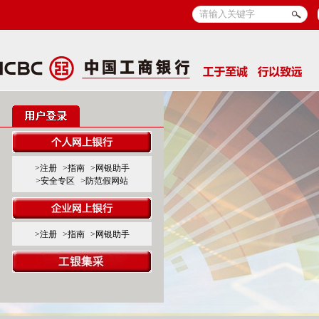
>注册
>指南
>网银助手
>安全专区
>防范假网站
>注册
>指南
>网银助手